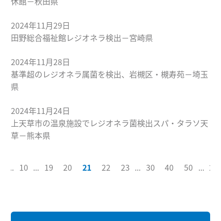
休館－秋田県
2024年11月29日
田野総合福祉館レジオネラ検出－宮崎県
2024年11月28日
基準超のレジオネラ属菌を検出、岩槻区・槻寿苑－埼玉
県
2024年11月24日
上天草市の温泉施設でレジオネラ菌検出スパ・タラソ天
草－熊本県
1
...
10
...
19
20
21
22
23
...
30
40
50
...
21