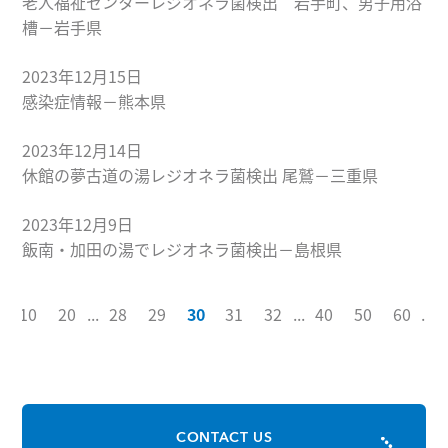
老人福祉センターレジオネラ菌検出 岩手町、男子用浴
槽－岩手県
2023年12月15日
感染症情報－熊本県
2023年12月14日
休館の夢古道の湯レジオネラ菌検出 尾鷲－三重県
2023年12月9日
飯南・加田の湯でレジオネラ菌検出－島根県
...
10
20
...
28
29
30
31
32
...
40
50
60
...
CONTACT US