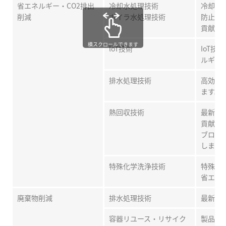
省エネルギー・CO2排出
冷却水処理技術
冷却水
削減
ボイラ水処理技術
防止、
貢献し
横スクロールできます
loT技術
IoT
ルギー
排水処理技術
高効率
ます。
熱回収技術
最新の
貢献し
ブロー
します
特殊化学洗浄技術
特殊化
省エネ
廃棄物削減
排水処理技術
最新の
容器リユース・リサイク
製品容