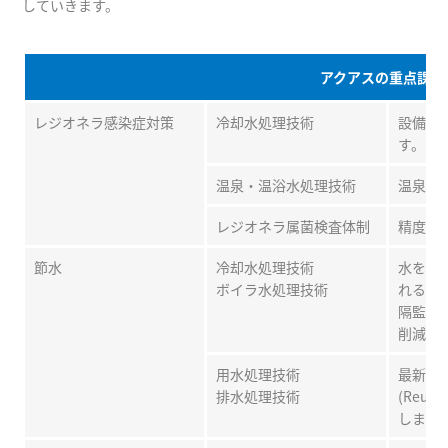
していきます。
アクアスの重点課題
レジオネラ感染症対策
冷却水処理技術
設備で
す。
温泉・温浴水処理技術
温泉・
レジオネラ属菌検査体制
精度の
節水
冷却水処理技術
水を使
ボイラ水処理技術
れるボ
隔監視
削減に
用水処理技術
最新の用
排水処理技術
(Reu
します