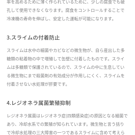
率を高めるために薄く作られているために、少しの腐食でも破
孔して使用できなくなります。腐食をコントロールすることで
冷凍機の寿命を伸ばし、安定した運転が可能になります。
3.スライムの付着防止
スライムは水中の細菌やカビなどの微生物が、自ら産出した多
糖類の粘着物の中で増殖して缶壁に付着したものです。スライ
ムは多糖類で保護されているので、スライムの中に生息してい
る微生物にまで殺菌剤の有効成分が作用しにくく、スライムを
付着させない水処理が肝要です。
4.レジオネラ属菌繁殖抑制
レジオネラ属菌はレジオネラ症(四類感染症)の原因となる細菌で
あり、冷却水系での繁殖が知られています。微生物と言う括り
で冷却水処理の三大障害の一つであるスライムに含めて考えら