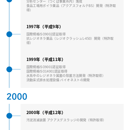
分析センター（つくば事業所内）落成
⾷品⼯場⽤ボイラ薬品（アクアスフォルテBS）開発（特許取
得）
1997年（平成9年）
国際規格ISO9002認証取得
抗レジオネラ薬品（レジオクラッシュL-450）開発（特許取
得）
1999年（平成11年）
国際規格ISO9001認証取得
国際規格ISO14001認証取得
⽔系中のレジオネラ属菌の除菌⽅法開発（特許取得）
流動床式排⽔処理設備 バイオネストの開発
2000
2000年（平成12年）
汚泥消滅装置 アクアスデスラッジの開発（特許取得）