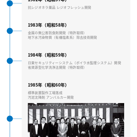
抗レジオネラ薬品 レジオフレッシュ開発
1983年（昭和58年）
⾦属の無公害防⾷剤開発（特許取得）
地下⽔汚染物質（有機塩素系）除去技術開発
1984年（昭和59年）
⽇東セキュリティーシステム（ボイラ⽔監理システム）開発
省資源型化学洗浄法開発（特許取得）
1985年（昭和60年）
標準装置製作⼯場落成
汚泥沈降剤 アンバルカー開発