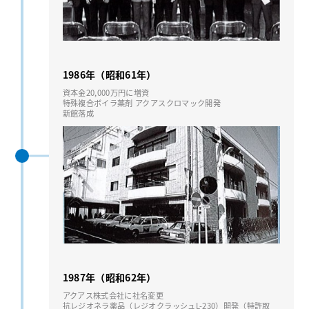
1986年（昭和61年）
資本⾦20,000万円に増資
特殊複合ボイラ薬剤 アクアスクロマック開発
新館落成
1987年（昭和62年）
アクアス株式会社に社名変更
抗レジオネラ薬品（レジオクラッシュL-230）開発（特許取