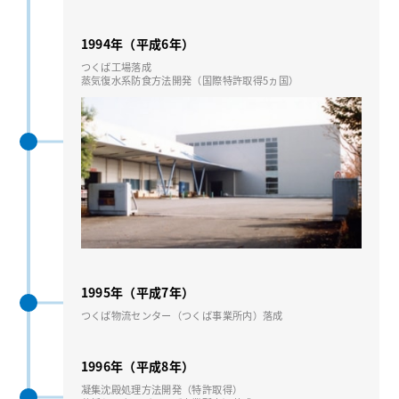
1994年（平成6年）
つくば⼯場落成
蒸気復⽔系防⾷⽅法開発（国際特許取得5ヵ国）
1995年（平成7年）
つくば物流センター（つくば事業所内）落成
1996年（平成8年）
凝集沈殿処理⽅法開発（特許取得）