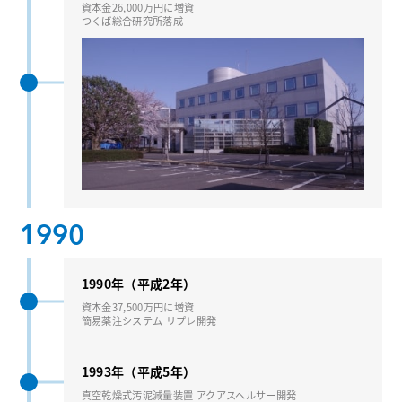
資本⾦26,000万円に増資
つくば総合研究所落成
1990
1990年（平成2年）
資本⾦37,500万円に増資
簡易薬注システム リプレ開発
1993年（平成5年）
真空乾燥式汚泥減量装置 アクアスヘルサー開発