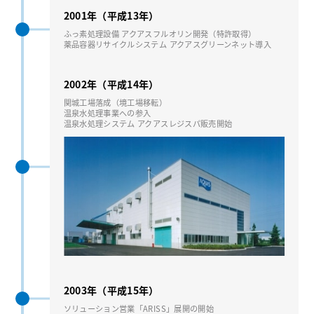
2001年（平成13年）
ふっ素処理設備 アクアスフルオリン開発（特許取得）
薬品容器リサイクルシステム アクアスグリーンネット導⼊
2002年（平成14年）
関城⼯場落成（境⼯場移転）
温泉⽔処理事業への参⼊
温泉⽔処理システム アクアスレジスパ販売開始
2003年（平成15年）
ソリューション営業「ARISS」展開の開始