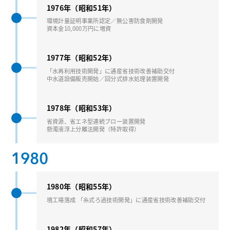
1976年（昭和51年）
環境計量証明事業所認定／無公害防⾷剤開発
資本⾦10,000万円に増資
1977年（昭和52年）
「⽔再利⽤技術開発」に通産省技術改善補助交付
中水道設備販売開始／回分式排⽔処理装置開発
1978年（昭和53年）
省資源、省エネ型連続ブロー装置開発
懸濁液浮上分離法開発（特許取得）
1980
1980年（昭和55年）
境⼯場落成 「⽷式ろ過技術開発」に通産省技術改善補助交付
1982年（昭和57年）