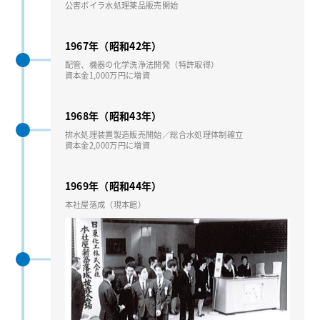
公害ボイラ⽔処理薬品販売開始
1967年（昭和42年）
配管、機器の化学洗浄法開発（特許取得）
資本⾦1,000万円に増資
1968年（昭和43年）
排⽔処理装置製造販売開始／総合⽔処理体制確立
資本⾦2,000万円に増資
1969年（昭和44年）
本社屋落成（現本館）