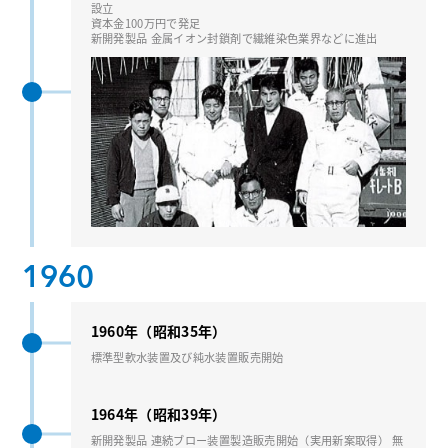
設⽴
資本⾦100万円で発⾜
新開発製品 ⾦属イオン封鎖剤で繊維染⾊業界などに進出
1960
1960年（昭和35年）
標準型軟⽔装置及び純⽔装置販売開始
1964年（昭和39年）
新開発製品 連続ブロー装置製造販売開始（実⽤新案取得） 無