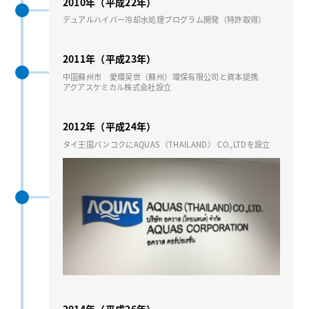
2010年（平成22年）
デュアルハイパー冷却⽔処理プログラム開発（特許取得）
2011年（平成23年）
中国蘇州市 愛環吴世（蘇州）環保有限公司と資本提携
アクアスケミカル株式会社設⽴
2012年（平成24年）
タイ王国バンコクにAQUAS（THAILAND） CO.,LTDを設⽴
2014年（平成26年）