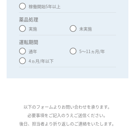
稼働開始5年以上
薬品処理
無回答
実施
未実施
運転期間
無回答
通年
5～11ヵ月/年
4ヵ月/年以下
以下のフォームよりお問い合わせを承ります。
必要事項をご記入のうえご送信ください。
後日、担当者より折り返しのご連絡をいたします。