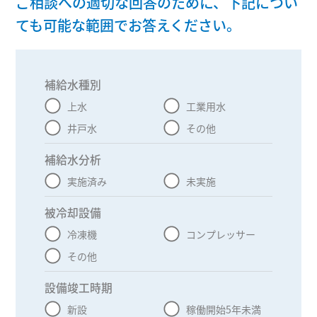
ご相談への適切な回答のために、下記につい
ても可能な範囲でお答えください。
補給水種別
無回答
上水
工業用水
井戸水
その他
補給水分析
無回答
実施済み
未実施
被冷却設備
無回答
冷凍機
コンプレッサー
その他
設備竣工時期
無回答
新設
稼働開始5年未満