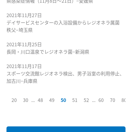
県感染症情報（11月8日〜21日）−愛媛県
2021年11月27日
デイサービスセンターの入浴設備からレジオネラ属菌
秩父−埼玉県
2021年11月25日
長岡・川口温泉でレジオネラ菌−新潟県
2021年11月17日
スポーツ交流館レジオネラ検出、男子浴室の利用停止、
加古川−兵庫県
10
20
30
...
48
49
50
51
52
...
60
70
80
.