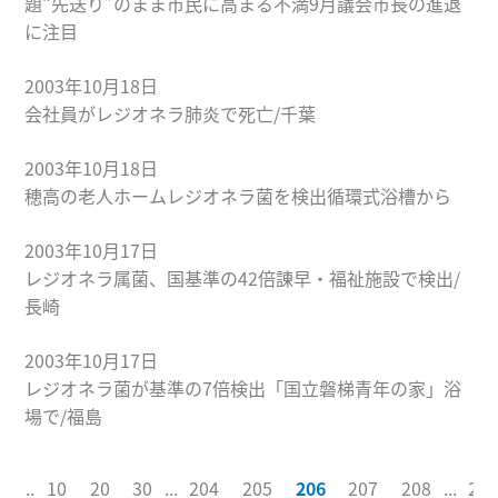
題“先送り”のまま市民に高まる不満9月議会市長の進退
に注目
2003年10月18日
会社員がレジオネラ肺炎で死亡/千葉
2003年10月18日
穂高の老人ホームレジオネラ菌を検出循環式浴槽から
2003年10月17日
レジオネラ属菌、国基準の42倍諌早・福祉施設で検出/
長崎
2003年10月17日
レジオネラ菌が基準の7倍検出「国立磐梯青年の家」浴
場で/福島
1
...
10
20
30
...
204
205
206
207
208
...
21