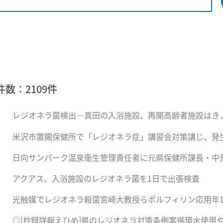
件数：
2109
件
レジオネラ菌検出―真田の入浴施設、再開高齢者施設はき
米沢市置賜保健所で「レジオネラ症」講習会対策講じ、発
日向サンパーク温泉衛生管理責任者に元県保健所課長・中
アクアス、入浴施設のレジオネラ菌を1日で出張検査
光触媒でレジオネラ殺菌宮崎大教授らポルフィリン応用年
◎[抄録詳報えひめ]県のレジオネラ対策条例案循環水使用