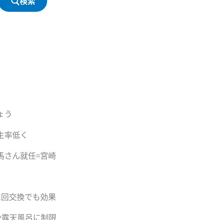
検索
ょう
生率低く
馬さん就任=宮崎
1回交換でも効果
や露天風呂に制限