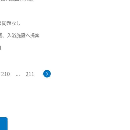
う問題なし
圏、入浴施設へ提案
川
210
...
211