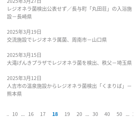
2025年3月27日
レジオネラ菌検出公表せず／長与町「丸田荘」の入浴施
設－長崎県
2025年3月19日
交流施設でレジオネラ属菌、周南市－山口県
2025年3月15日
大滝げんきプラザでレジオネラ菌を検出、秩父－埼玉県
2025年3月12日
人吉市の温泉施設からレジオネラ菌検出「くまりば」－
熊本県
1
...
10
...
16
17
18
19
20
...
30
40
50
...
21