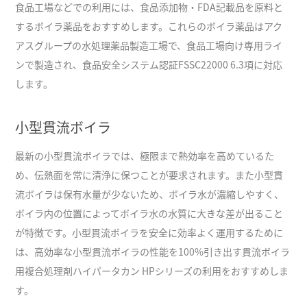
食品工場などでの利用には、食品添加物・FDA記載品を原料と
するボイラ薬品をおすすめします。これらのボイラ薬品はアク
アスグループの水処理薬品製造工場で、食品工場向け専用ライ
ンで製造され、食品安全システム認証FSSC22000 6.3項に対応
します。
小型貫流ボイラ
最新の小型貫流ボイラでは、極限まで熱効率を高めているた
め、伝熱面を常に清浄に保つことが要求されます。また小型貫
流ボイラは保有水量が少ないため、ボイラ水が濃縮しやすく、
ボイラ内の位置によってボイラ水の水質に大きな差が出ること
が特徴です。小型貫流ボイラを安全に効率よく運用するために
は、高効率な小型貫流ボイラの性能を100%引き出す貫流ボイラ
用複合処理剤ハイパータカン HPシリーズの利用をおすすめしま
す。