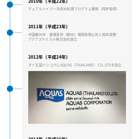
2010年（平成22年）
デュアルハイパー冷却⽔処理プログラム開発（特許取得）
2011年（平成23年）
中国蘇州市 愛環吴世（蘇州）環保有限公司と資本提携
アクアスケミカル株式会社設⽴
2012年（平成24年）
タイ王国バンコクにAQUAS（THAILAND） CO.,LTDを設⽴
2014年（平成26年）