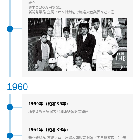
設⽴
資本⾦100万円で発⾜
新開発製品 ⾦属イオン封鎖剤で繊維染⾊業界などに進出
1960
1960年（昭和35年）
標準型軟⽔装置及び純⽔装置販売開始
1964年（昭和39年）
新開発製品 連続ブロー装置製造販売開始（実⽤新案取得） 無