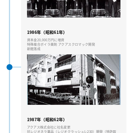
1986年（昭和61年）
資本⾦20,000万円に増資
特殊複合ボイラ薬剤 アクアスクロマック開発
新館落成
1987年（昭和62年）
アクアス株式会社に社名変更
抗レジオネラ薬品（レジオクラッシュL-230）開発（特許取