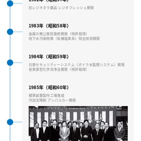
抗レジオネラ薬品 レジオフレッシュ開発
1983年（昭和58年）
⾦属の無公害防⾷剤開発（特許取得）
地下⽔汚染物質（有機塩素系）除去技術開発
1984年（昭和59年）
⽇東セキュリティーシステム（ボイラ⽔監理システム）開発
省資源型化学洗浄法開発（特許取得）
1985年（昭和60年）
標準装置製作⼯場落成
汚泥沈降剤 アンバルカー開発