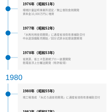
1976年（昭和51年）
環境計量証明事業所認定／無公害防⾷剤開発
資本⾦10,000万円に増資
1977年（昭和52年）
「⽔再利⽤技術開発」に通産省技術改善補助交付
中水道設備販売開始／回分式排⽔処理装置開発
1978年（昭和53年）
省資源、省エネ型連続ブロー装置開発
懸濁液浮上分離法開発（特許取得）
1980
1980年（昭和55年）
境⼯場落成 「⽷式ろ過技術開発」に通産省技術改善補助交付
1982年（昭和57年）