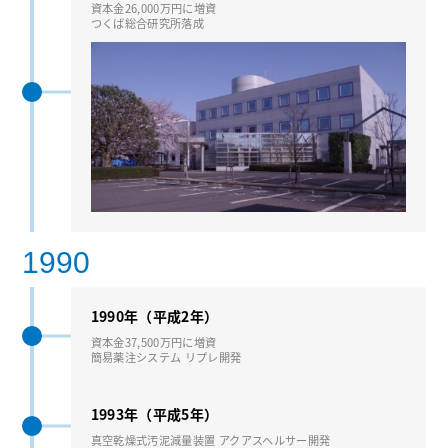
資本⾦26,000万円に増資
つくば総合研究所落成
1990
1990年（平成2年）
資本⾦37,500万円に増資
簡易薬注システム リプレ開発
1993年（平成5年）
真空乾燥式汚泥減量装置 アクアスヘルサー開発