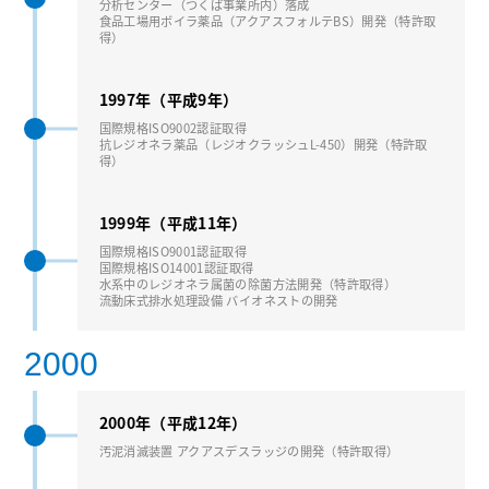
分析センター（つくば事業所内）落成
⾷品⼯場⽤ボイラ薬品（アクアスフォルテBS）開発（特許取
得）
1997年（平成9年）
国際規格ISO9002認証取得
抗レジオネラ薬品（レジオクラッシュL-450）開発（特許取
得）
1999年（平成11年）
国際規格ISO9001認証取得
国際規格ISO14001認証取得
⽔系中のレジオネラ属菌の除菌⽅法開発（特許取得）
流動床式排⽔処理設備 バイオネストの開発
2000
2000年（平成12年）
汚泥消滅装置 アクアスデスラッジの開発（特許取得）