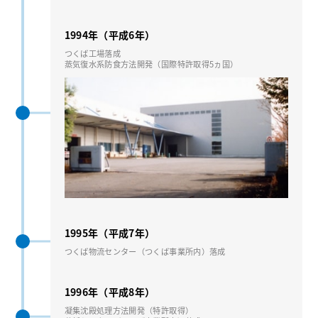
1994年（平成6年）
つくば⼯場落成
蒸気復⽔系防⾷⽅法開発（国際特許取得5ヵ国）
1995年（平成7年）
つくば物流センター（つくば事業所内）落成
1996年（平成8年）
凝集沈殿処理⽅法開発（特許取得）