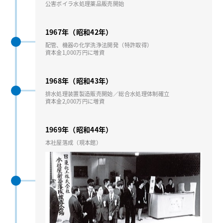
公害ボイラ⽔処理薬品販売開始
1967年（昭和42年）
配管、機器の化学洗浄法開発（特許取得）
資本⾦1,000万円に増資
1968年（昭和43年）
排⽔処理装置製造販売開始／総合⽔処理体制確立
資本⾦2,000万円に増資
1969年（昭和44年）
本社屋落成（現本館）