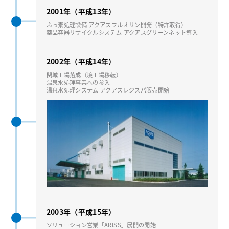
2001年（平成13年）
ふっ素処理設備 アクアスフルオリン開発（特許取得）
薬品容器リサイクルシステム アクアスグリーンネット導⼊
2002年（平成14年）
関城⼯場落成（境⼯場移転）
温泉⽔処理事業への参⼊
温泉⽔処理システム アクアスレジスパ販売開始
2003年（平成15年）
ソリューション営業「ARISS」展開の開始