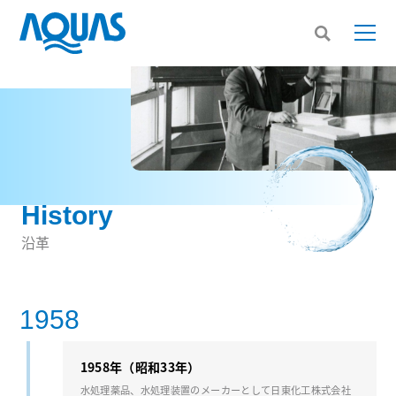
History
沿革
1958
1958年（昭和33年）
⽔処理薬品、⽔処理装置のメーカーとして⽇東化⼯株式会社