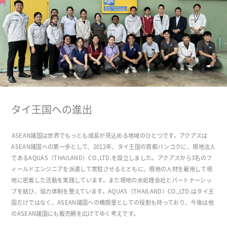
タイ王国への進出
ASEAN諸国は世界でもっとも成長が見込める地域のひとつです。アクアスは
ASEAN諸国への第一歩として、2012年、タイ王国の首都バンコクに、現地法人
であるAQUAS（THAILAND）CO.,LTD.を設立しました。アクアスから3名のフ
ィールドエンジニアを派遣して常駐させるとともに、現地の人材を雇用して現
地に密着した活動を実践しています。また現地の水処理会社とパートナーシッ
プを結び、協力体制を整えています。AQUAS（THAILAND）CO.,LTD.はタイ王
国だけではなく、ASEAN諸国への橋頭堡としての役割も持っており、今後は他
のASEAN諸国にも販売網を広げてゆく考えです。