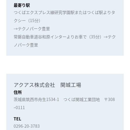
最寄り駅
つくばエクスプレス線研究学園駅またはつくば駅よりタ
クシー（15分）
→テクノパーク豊里
常磐自動車道谷和原インターよりお車で（35分）→テク
ノパーク豊里
アクアス株式会社 関城工場
住所
茨城県筑西市舟生1534-1 つくば関城工業団地 〒308
ｰ0111
TEL
0296-20-3783