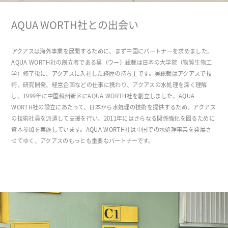
AQUA WORTH社との出会い
アクアスは海外事業を展開するために、まず中国にパートナーを求めました。
AQUA WORTH社の創立者である吴（ウー）総裁は日本の大学院（物質生物工
学）修了後に、アクアスに入社した経歴の持ち主です。吴総裁はアクアスで技
術、研究開発、経営企画などの仕事に携わり、アクアスの水処理を深く理解
し、1999年に中国蘇州新区にAQUA WORTH社を創立しました。AQUA
WORTH社の設立にあたって、日本から水処理の技術を提供するため、アクアス
の技術社員を派遣して支援を行い、2011年にはさらなる関係強化を図るために
資本参加を実施しています。AQUA WORTH社は中国での水処理事業を発展さ
せてゆく、アクアスのもっとも重要なパートナーです。