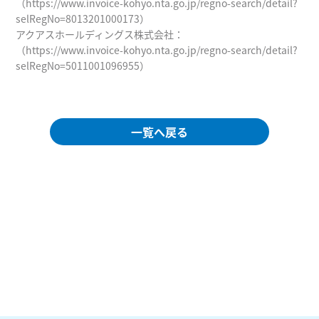
（
https://www.invoice-kohyo.nta.go.jp/regno-search/detail?
selRegNo=8013201000173
）
アクアスホールディングス株式会社：
（
https://www.invoice-kohyo.nta.go.jp/regno-search/detail?
selRegNo=5011001096955
）
一覧へ戻る