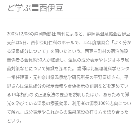
ど学ぶ〓西伊豆
2003/12/08の静岡新聞社 朝刊によると、静岡県温泉協会西伊豆
支部は5日、西伊豆町仁科のホテルで、15年度講習会「よく分か
る温泉成分について」を開いたという。西豆三町村の宿泊施設
関係者ら会員約50人が聴講し、温泉の成分表示やレジオネラ属
菌対策などについて知識を深めた。 講師は北里環境科学センタ
ー常任理事・元神奈川県温泉地学研究所長の平野富雄さん。平
野さんは温泉成分の掲示義務や虚偽掲示の罰則などを定めてい
る14年施行の改正温泉法の要点を説明したほか、あらためて脚
光を浴びている温泉の療養効果、利用者の源泉100%志向につい
て触れ、成分表示やこれからの温泉施設の在り方を語り合った
という。