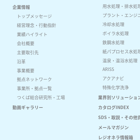
用水処理・排水処
企業情報
プラント・エンジ
トップメッセージ
冷却水処理
経営理念・行動指針
ボイラ水処理
業績ハイライト
鉄鋼水処理
会社概要
紙パプロセス水処
主要取引先
温泉・温浴水処理
沿革
ARISS
事業概要
アクアナビ
拠点ネットワーク
特殊化学洗浄
事業所・拠点一覧
つくば総合研究所・工場
業界別ソリューショ
動画ギャラリー
カタログINDEX
SDS・取説・その他資料(
メールマガジン
レジオネラ情報箱