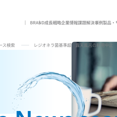
BRAND
成長戦略
企業情報
課題解決事例
製品・
ース検索
レジオネラ菌基準超 露天風呂の利用中止