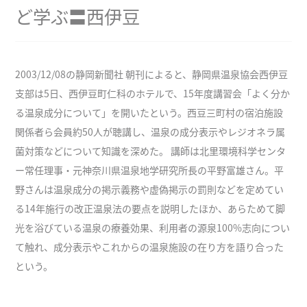
ど学ぶ〓西伊豆
2003/12/08の静岡新聞社 朝刊によると、静岡県温泉協会西伊豆
支部は5日、西伊豆町仁科のホテルで、15年度講習会「よく分か
る温泉成分について」を開いたという。西豆三町村の宿泊施設
関係者ら会員約50人が聴講し、温泉の成分表示やレジオネラ属
菌対策などについて知識を深めた。 講師は北里環境科学センタ
ー常任理事・元神奈川県温泉地学研究所長の平野富雄さん。平
野さんは温泉成分の掲示義務や虚偽掲示の罰則などを定めてい
る14年施行の改正温泉法の要点を説明したほか、あらためて脚
光を浴びている温泉の療養効果、利用者の源泉100%志向につい
て触れ、成分表示やこれからの温泉施設の在り方を語り合った
という。