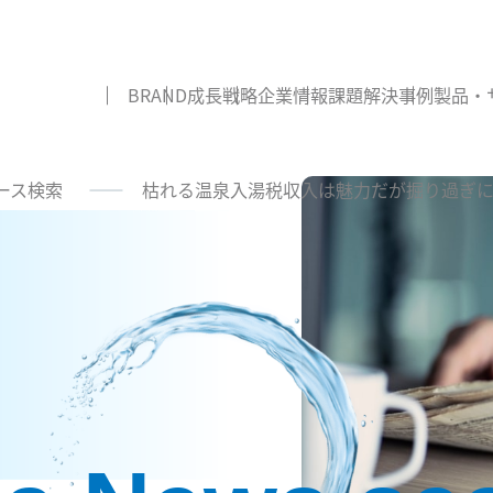
BRAND
成長戦略
企業情報
課題解決事例
製品・
ース検索
枯れる温泉入湯税収入は魅力だが掘り過ぎに