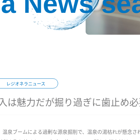
la News se
レジオネラニュース
入は魅力だが掘り過ぎに歯止め必要
刊より。 温泉ブームによる過剰な源泉掘削で、温泉の湯枯れが懸念