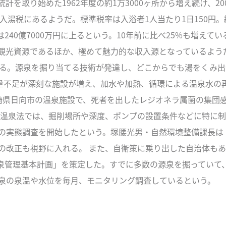
を取り始めた1962年度の約1万3000ヶ所から増え続け、200
入湯税にあるようだ。標準税率は入浴者1人当たり1日150円。
額は240億7000万円に上るという。10年前に比べ25%も増え
観光資源であるほか、極めて魅力的な収入源となっているようだ
いる。源泉を掘り当てる技術が発達し、どこからでも湯をくみ出
湯量不足が深刻な施設が増え、加水や加熱、循環による温泉水の
崎県日向市の温泉施設で、死者を出したレジオネラ属菌の集団
の温泉法では、掘削場所や深度、ポンプの設置条件などに特に制
の実態調査を開始したという。塚腰光男・自然環境整備課長は
の改正も視野に入れる。 また、自衛策に乗り出した自治体もあ
「温泉管理基本計画」を策定した。すでに多数の源泉を掘ってい
泉の泉温や水位を毎月、モニタリング調査しているという。