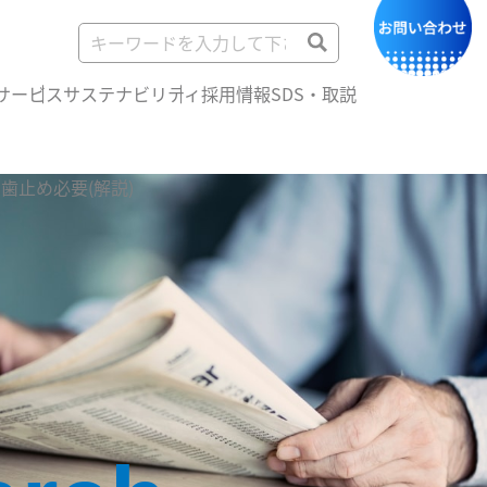
サービス
サステナビリティ
採用情報
SDS・取説
歯止め必要(解説)