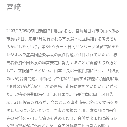
宮崎
2003/12/09の朝日新聞 朝刊によると、宮崎県日向市の山本孫春
市長は8日、来年3月に行われる市長選挙に立候補する考えを明
らかにしたという。第3セクター・日向サンパーク温泉で起きた
レジオネラ症集団感染事故の責任問題が注目されていたが、被
害者救済や同温泉の経営安定に努力することが責務の取り方と
して、立候補するという。 山本市長は一般質問に答え、「(温泉
のほか)合併問題、市街地活性化など当面する課題に積極的に取
り組むのが政治家としての責務。市民に信を問いたい」と述べ
た。 現在の任期は来年3月30日まで。市長選挙は同月14日告
示、21日投票されるが、今のところ山本市長以外に立候補を表
明した人はいないという。同市と隣接の門川、東郷町は再来年
春の合併を目指した協議を進めており、合併が決まれば新市長
を選ぶ選挙が行われるため、今回は無投票との見方も強い。