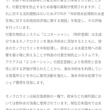
す。付着生物を防止するため各種の薬剤が使用されますが、こ
れに対する法的規制はないためJFSTAが「冷却用水処理剤の水産
生物に対する利用技術評価に関する規程」を制定し、その評価
を行っています。
付着生物防止システム「エコオーシャン」（特許登録）は主成
分であるモノクロラミンを海水冷却水に添加するとともに、排
水のモノクロラミンを中和処理し、排水による水産生物への影
響を最小限に抑えることが特長の付着生物防止システムです。
アクアスは「エコオーシャン」の認定登録により有用性と安全
性に対する評価が得られたことから、海水冷却水を利用してい
る発電所などを中心に販売活動を強化し、海水冷却水処理での
シェア獲得を目指します。
モノクロラミンは結合塩素剤の一種で、欧米などの諸外国にお
いては飲料水の消毒に使用されています。現在日本国内では水
道水での利用はありませんが、温浴施設などでの浴槽水におけ